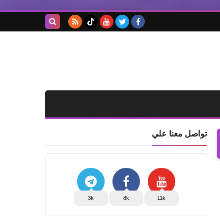
بحث هذه
المدونة
الإلكترونية
تواصل معنا علي
3k
8k
11k