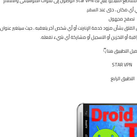
احصل على وصول آمن إلى الشبكات الاجتماعية والألعاب ومقاطع الفيديو. يتيح لك Star VPN الوصول إلى قنوات الموسيقى والأفلام
 أي مكان ، حتى عند السفر.
تصفح مجهول
يتك دون القلق بشأن مزود خدمة الإنترنت أو أي شخص آخر يتعقبه ، حيث سيتغير عنوان
ميل التطببيق هنا👇
STAR
VPN
التطبيق الرابع