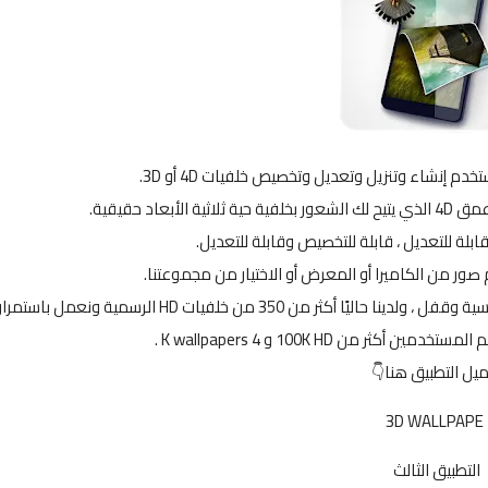
دم إنشاء وتنزيل وتعديل وتخصيص خلفيات 4D أو 3D.
تطبيق جميل يوفر تجربة AMOLED ثلاثية الأبعاد لشاشتك الرئيسية وقفل ، ولدينا حاليًا أكثر من 350 من خلفيات HD الرسمية ونعمل باستمرا
ثر من 100K HD و 4 K wallpapers .
ميل التطبيق هنا👇
3D WALLPAPE
التطبيق الثالث