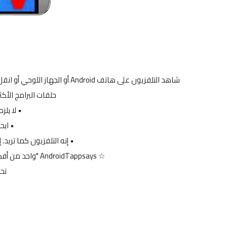
حلقات البرامج الأكث
• لا يلزم الاشت
• ابحث
• إنه التلفزيون كما تريد. إنه DroidTV. النقاد متحمسون لـ TV
☆ AndroidTappsays "واحد من أفضل التطبيقات في السوق ... هذا هو بالتأكيد التطبيق
تح
ا