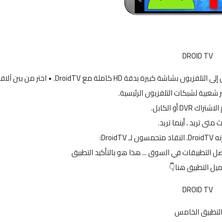
DROID TV
شاهد التلفزيون على هاتف Android أو الجهاز اللوحي أو انقل إلى التلفزيون بشاشة كبيرة بدقة HD كاملة مع DroidTV. • اختر من بين
ر شعبية لشبكات التلفزيون الرئيسية.
راك DVR أو الكابل.
 متى تريد ، أينما تريد.
Droid:
ميل التطبيق هنا👇
DROID TV
لتطبيق الخامس