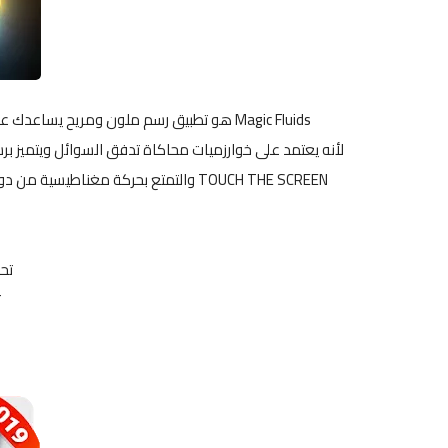
Magic Fluids هو تطبيق رسم ملون ومريح يساعدك على الاسترخاء وتخفيف التوتر ، أو أن يكون مبدعًا ويخلق فنًا جماليًا رقميًا.
لأنه يعتمد على خوارزميات محاكاة تدفق السوائل ويتميز 
TOUCH THE SCREEN والتمتع بحركة مغناطيس
تح
ت