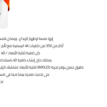
إنها منصة لإظهار الإبداع ، ويمكن للمستخ
أكثر من 350 من خلفيات 4K الرسمية مع تأثير عمق 4D الذي يتيح لك الشعور بخلفية حية ثلاثية الأبعاد حقيقية.
كل خلفية ثلاثية الأبعاد / 4D قابلة للتعديل ، قابلة للتخصيص وقابلة للتعديل.
يمكنك حتى إنشاء خلفية 4D باستخدام صور من الكاميرا أو المعرض أو الاختيار من مجموعتنا.
على تحديث متجرنا بينما لدينا في قسم المستخدمين أك
تح