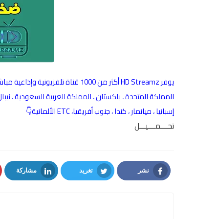
المملكة المتحدة ، باكستان ، المملكة العربية السعودية ، نيبال ، ال
إسبانيا ، ميانمار ، كندا ، جنوب أفريقيا، ETC الألمانية👇
تحــــمــــيـــل
نشر
تغريد
مشاركة
LinkedIn
Twitter
Facebook