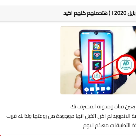
كلهم اكيد
بعين قناة ومدوتة المحترف تك
افضل 4 تطبيقات لانظمة الاندرويد لم اكن اتخيل انها موجودة من روعتها ولذالك قررت
 التطبيقات معكم اليوم