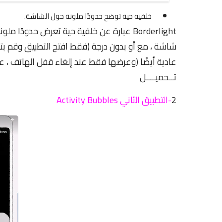
خلفية حية توضح حدودًا ملونة حول الشاشة.
Borderlight عبارة عن خلفية حية تعرض حدو
شاشة ، مع أو بدون درجة (فقط افتح التطبيق وقم بتغ
عادية أيضًا (وعرضها فقط عند إلغاء قفل الهاتف ، عل
تــحميــــل
2
-التطبيق الثاني Activity Bubbles