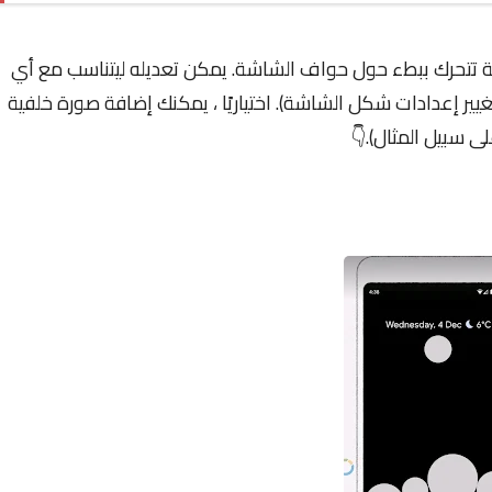
دًا ملونة تتحرك ببطء حول حواف الشاشة. يمكن تعديله ليتناسب مع أي
يير إعدادات شكل الشاشة). اختياريًا ، يمكنك إضافة صورة خلفية
ى سبيل المثال).👇