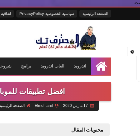
-->
الصفحة الرئيسية
سياسية الخصوصية-PrivacyPolicy
اتفاقية 
اندرويد
العاب اندرويد
برامج
شروحا
الرئيسية
افضل تطبيقات للموبايل 2020 ! ( هتحملهم كله
17 مارس 2020
Elmohtaref
الصفحة الرئيسية
محتويات المقال