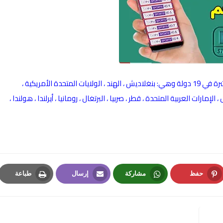
يوفر HD Streamz أكثر من 1000 قناة تلفزيونية وإذاعية مباشرة في 19 دولة وهي: بنغلاديش ، الهند ، الولايات المتحدة الأمريكية ،
إمارات العربية المتحدة ، قطر ، صربيا ، البرتغال ، رومانيا ، أيرلندا ، هولندا ،
حفظ
مشاركة
إرسال
طباعة
Print
Email
Whatsapp
Pinterest