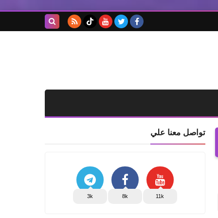
بحث هذه
المدونة
الإلكترونية
تواصل معنا علي
3k
8k
11k