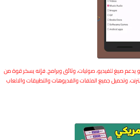
نترنت. وهو يدعم صيغ للفيديو، صوتيات، وثائق وبرامج. فإنه يسخر قوة من
نترنت. وتحميل جميع الملفات والفديوهات والتطبيقات والالعاب