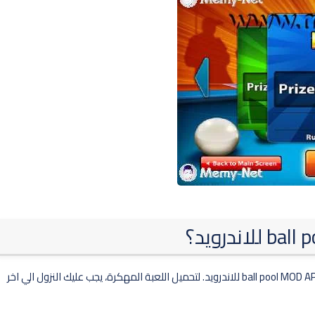
يبحث العديد من محبي لعبة البلياردو عن كيفية اللعب في 8 ball pool MOD APK للاندرويد. لتحميل اللعبة المهكرة، يجب عليك النزول الي اخر