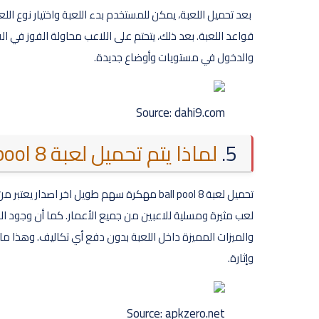
بعد تحميل اللعبة، يمكن للمستخدم بدء اللعبة واختيار نوع الل
قواعد اللعبة. بعد ذلك، يتحتم على اللاعب محاولة الفوز في الق
والدخول في مستويات وأوضاع جديدة.
Source: dahi9.com
5.
لماذا يتم تحميل لعبة 8 ball pool مهكرة بشكل كبير؟
تحميل لعبة 8 ball pool مهكرة سهم طويل اخر ا
لعب مثيرة ومسلية للاعبين من جميع الأعمار. كما أن وجود 
والميزات المميزة داخل اللعبة بدون دفع أي تكاليف. وهذا ما يج
وإثارة.
Source: apkzero.net