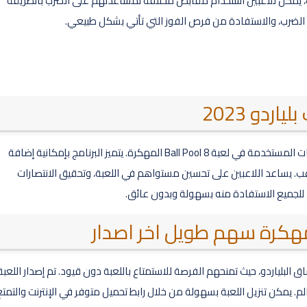
 ذلك، يمكن للاعبين استخدام مقابض مختلفة لمساعدتهم على الضرب بالطريقة
ي الضرب، والاستفادة من فرص الفوز التي تأتي بشكل طبيعي.
دو 2023
يعتبر برنامج سهم طويل في هاك بلياردو 2023 من أهم الأدوات المستخدمة في لعبة 8 Ball Pool المهكرة. يتميز البرنامج بإمكانية إضافة
عب. يساعد اللاعبين على تحسين مستواهم في اللعبة، وتحقيق الانتصارات
ن للجميع الاستفادة منه بسهولة وبدون عائق.
ر رائعة لعشاق البلياردو، حيث تمنحهم الفرصة للاستمتاع باللعبة دون قيود. تم إصدار اللعبة
الم. يمكن تنزيل اللعبة بسهولة من خلال رابط تحميل متوفر في الإنترنت والتمتع