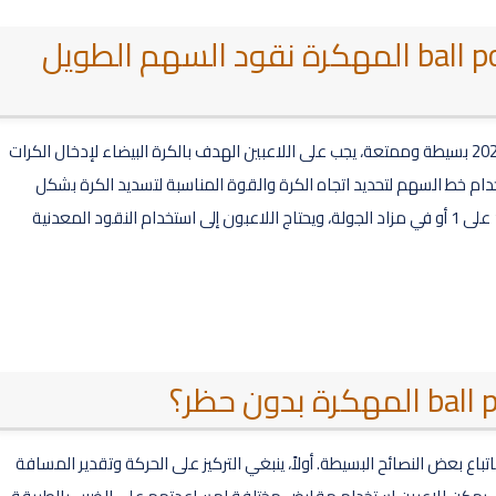
طريقة اللعب في لعبة 8 ball pool المهكرة نقود السهم الطويل
طريقة لعب لعبة 8 ball pool المهكرة نقود السهم الطويل 2023 بسيطة وممتعة، يجب على اللاعبين الهدف بالكرة البيضاء لإدخال الكرات
دام خط السهم لتحديد اتجاه الكرة والقوة المناسبة لتسديد الكرة بشكل
أفضل. يمكن أن يكون التحدي أمام اللاعبين في وضع اللعب 1 على 1 أو في مزاد الجولة، ويحتاج اللاعبون إلى استخدام النقود المعدنية
Ball Pool المهكرة بدون حظر باتباع بعض النصائح البسيطة. أولاً، ينبغي التركيز على الحركة وتقدير المسافة