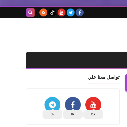
بحث هذه
المدونة
الإلكترونية
تواصل معنا علي
3k
8k
11k